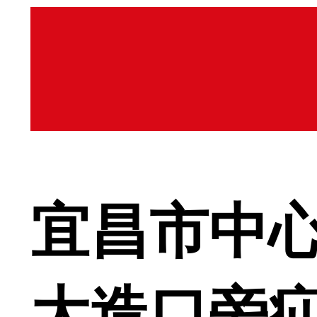
宜昌市中
大造口旁