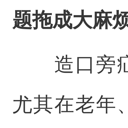
题拖成大麻
造口旁疝
尤其在老年