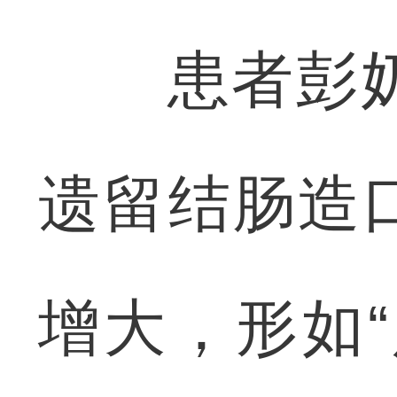
患者彭奶奶
遗留结肠造
增大，形如