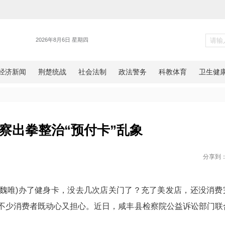
警务
北咸丰检察出拳整治“预付卡”乱
网湖北