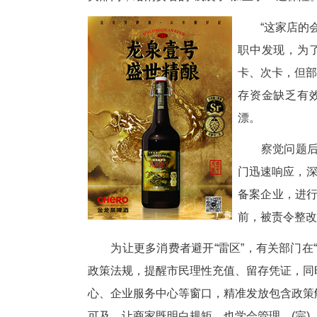
中新网湖北新闻1月27日电
板“跑路”了？面对五花八门的“
关部门，给消费者的“钱袋子”加
“
职
卡
存
漂
察
门