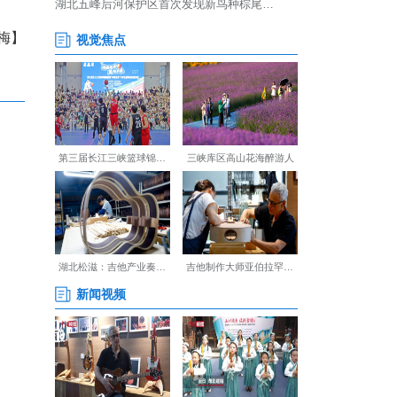
知书》，要求限期“补票”。目
备案手续。
付卡的温馨提示》，介绍相关
、不会办理的情况，在市民中
人指导服务，让法律知识触手
【编辑:裴春梅】