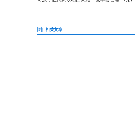
备
前
为让更多消费者避开“雷区”，
政策法规，提醒市民理性充值、
心、企业服务中心等窗口，精准
可及，让商家既明白规矩，也学会
相关文章