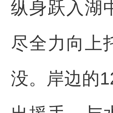
纵身跃入湖
尽全力向上
没。岸边的1