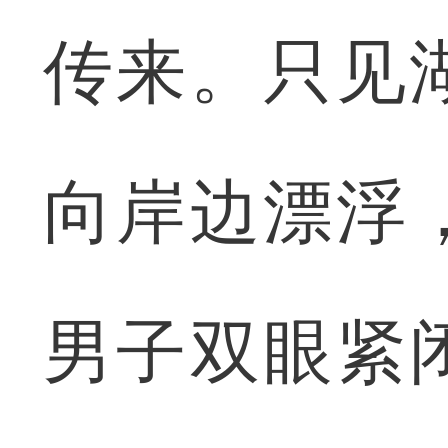
传来。只见
向岸边漂浮
男子双眼紧