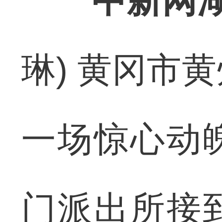
中新网湖
琳) 黄冈市
一场惊心动
门派出所接