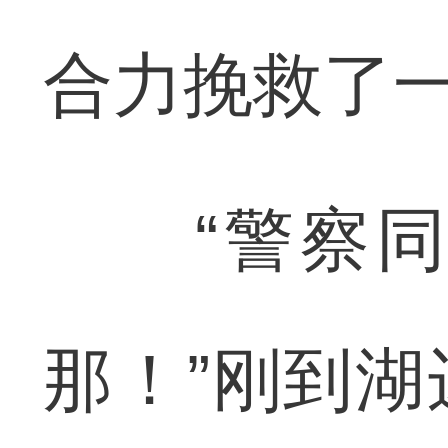
合力挽救了
“警察同
那！”刚到