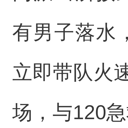
有男子落水
立即带队火
场，与120