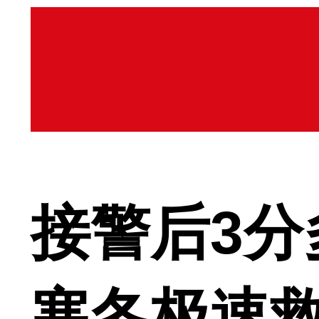
接警后3
寒冬极速