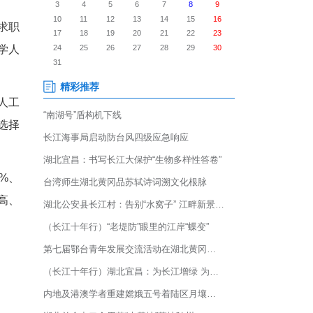
查报告》显示，2025年应届留
业分布与新质生产力发展需求高
51倍；其中应届留学生回国求职
，但近两年持续回升，凸显留学人
，而计算机科学与技术、人工
业前20名，留学生专业选择
人数增速分别达87.3%、