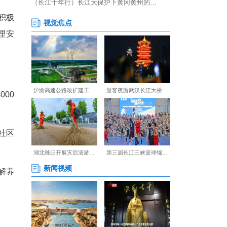
的身边，她的关怀总是这样具
快乐。”黄珂说。自与依依结
牵挂，已成为她从警生涯里一
长倪天鲲说。近年来，该所积极
”，更聚焦群众生活的“心理安