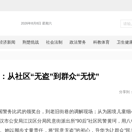
警务
0后”女警：从社区“无盗”到群众
网湖北