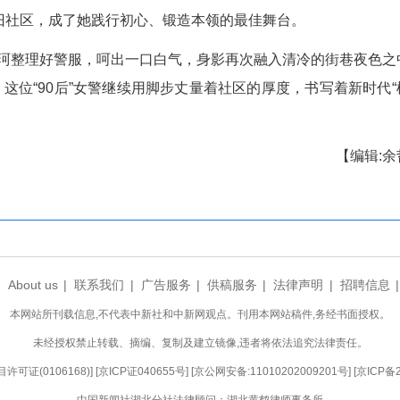
警始终秉持“无私、无畏、无怨、无悔”的民意精神
“急难愁盼”，在她手中一一化解，转化为一句句感谢
她的成长刻度：两次个人三等功、三次年度优秀公务
…每一项荣誉背后，都藏着一个暖心故事，映照着她为
视的，仍是群众口中那声再朴素不过的“邻家女警”
踪”，急得失声痛哭。黄珂一边柔声安抚，一边细致
爱心物资。她花费一整天时间耐心沟通、逐一协调，
。
下，仁厚社区的面貌正悄然焕新：“老旧小区改造”