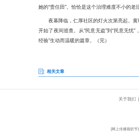
入警八年来，这名“90后”女
遍遍叩访街巷。300余件群众的
翻开她的履历，荣誉清晰标记着
2021年度“优秀共产党员”…
而在所有“标签”中，最让她珍
姐赖以维生的菜摊遭遇“蔬菜失
居民误以为这些菜是免费分享的
邻里间消散了猜忌，找回了和睦
在她的推动与同事们的共同努力