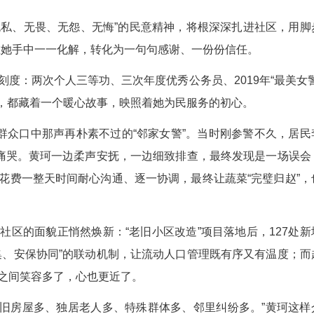
着民警的智慧。2025年7月的一个凌晨，黄珂被
女士因楼上租客深夜洗漱噪声及房屋漏水问题，连续
摸清症结后召集三方协商，最终促成房东施工补漏
建社区“调解联盟”，吸纳退休法官、热心居民、老
025年，她累计化解各类矛盾纠纷130余起。
任同行
公安机关社区警务知识技能比武竞赛落下帷幕。在强
的参赛民警，一路过关斩将，最终摘得比武竞赛三等