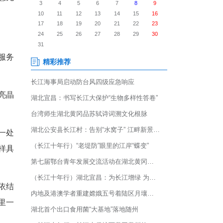
解现场；从为困境儿童细心穿
0后”社区民警黄珂，用八年时
的初心，升华为让群众“民意无
警黄珂来到爱心花朵教育服务
仰起红扑扑的脸蛋，眼睛亮晶
是开朗懂事的“小太阳”。
穿好新羽绒服，抚平每一处