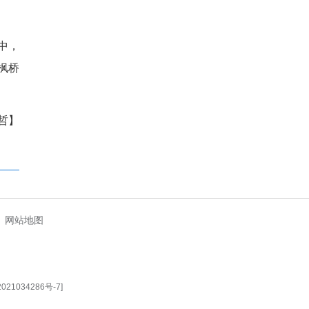
，将根深深扎进社区，用脚步一
、一份份信任。
员、2019年“最美女警”、
民服务的初心。
。当时刚参警不久，居民李大
排查，最终发现是一场误会：有
最终让蔬菜“完璧归赵”，也让
项目落地后，127处新增视