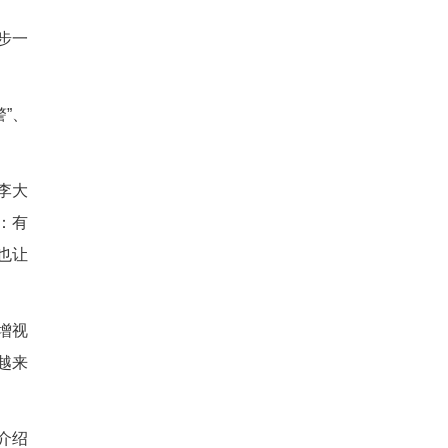
急促的电话惊醒：“我儿子要
多日无法安睡。黄珂没有简单
、租户调整作息、邻里达成和
党员等力量，推行“蒜鸟调解
手如林的赛场中，黄珂作为全省
奖，是全省在该奖项的唯一获