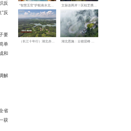
多，辖区实有人口近5000
零发案。
“土味顺口溜”，在仁厚社区
有简单说教，而是通过讲解养
醒悟。
，言语间满是信赖与感激。
诈宣传别出心裁：每周组织反
讲队”在老年活动中心设立“反