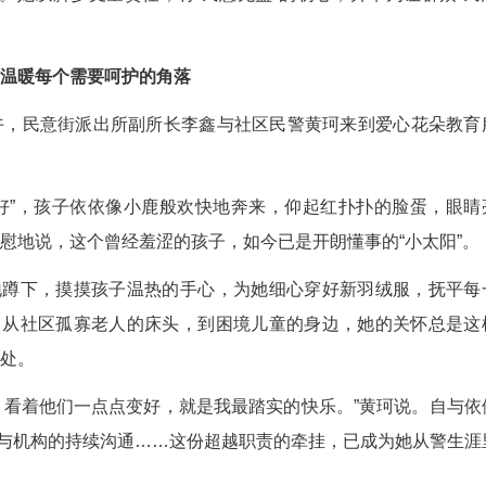
（孙伟）从全国警务比武的领奖台，到老旧街巷的调
财产——武汉市公安局江汉区分局民意街派出所“9
多功能钥匙”。她以脚步丈量责任，将“民意无盗”
爱如涓流，温暖每个需要呵护的角落
月3日下午，民意街派出所副所长李鑫与社区民
心。
警察阿姨好”，孩子依依像小鹿般欢快地奔来，
。机构老师欣慰地说，这个曾经羞涩的孩子，如今已
珂自然地蹲下，摸摸孩子温热的手心，为她细心