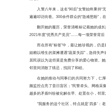
老旧社区的邻里纠纷，同样考验
砸楼上的窗户！”原来，居民张
处置，而是连续三晚蹲点观察，
解。
为了系统化解纠纷，黄珂牵头组
室”和“都不容易”的共情理念。2
青春在街巷绽放，荣誉与责
2025年12月30日，全国
仅有的三名代表之一、全市唯一
得者。