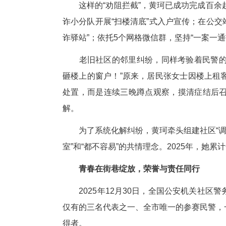
黄珂管辖的仁厚社区是典型的老
人，管理难度大。但在这里，20
“汇款要转账？电话问小黄！免
广为流传。
2025年3月，社区张大爷深
老诈骗案例、联系正规免费体检、
“有小黄警官在，我们心里就特
这样的“劝阻拦截”，黄珂已成
诈小分队开展“扫楼清底”式入户
诈驿站”；依托5个网格微信群，