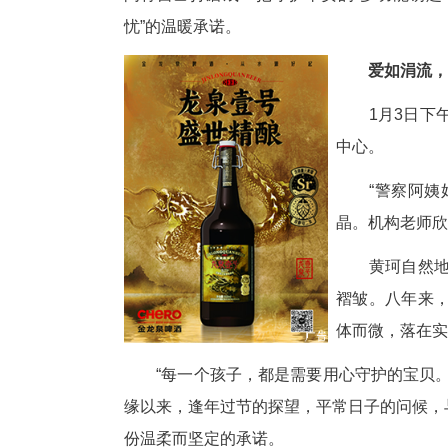
中新网湖北新闻1月30日电
上冬衣，到成功拦截诈骗守护群众
间将自己打磨成一把守护平安的“
忧”的温暖承诺。
1
中
“
晶
黄