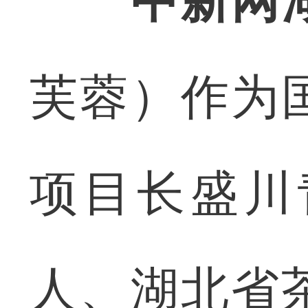
中新网
芙蓉）作为
项目长盛川
人、湖北省