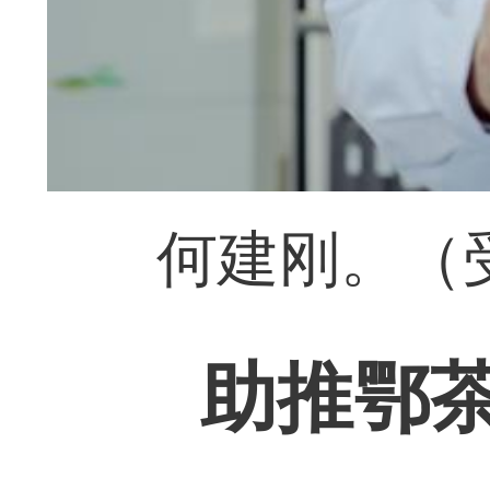
何建刚。（
助推鄂