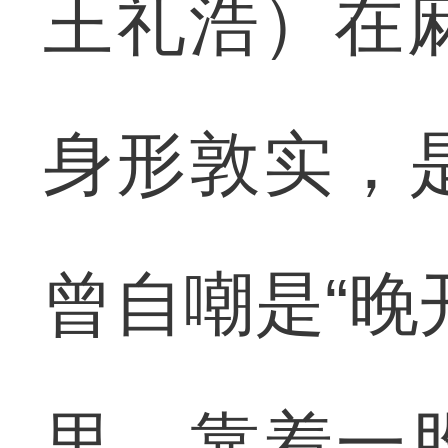
王礼浩）在
身形敦实，
曾自嘲是“晚
里，靠着一