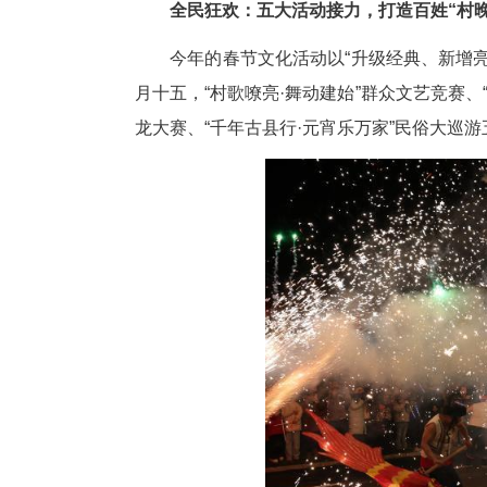
建始县委宣传部副部长李林华介
依”“乡约有你”三大主题，精心
魅力。
全民狂欢：五大活动接力，打造
今年的春节文化活动以“升级经
月十五，“村歌嘹亮·舞动建始”
龙大赛、“千年古县行·元宵乐万