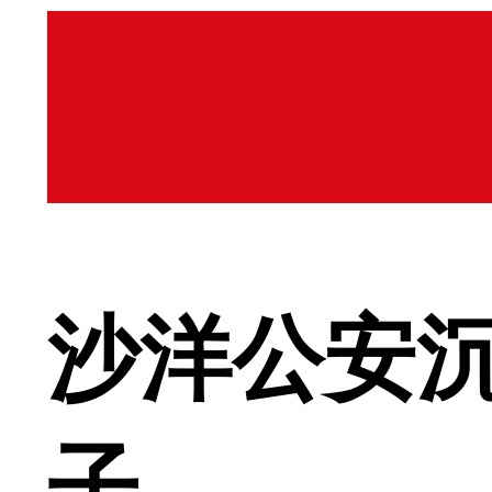
沙洋公安沉
子