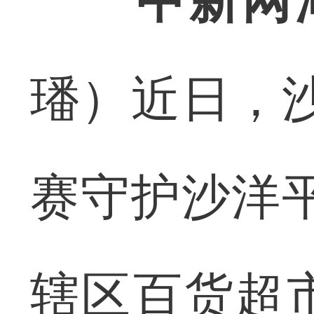
中新网湖
璠）近日，
赛守护沙洋
辖区百货超