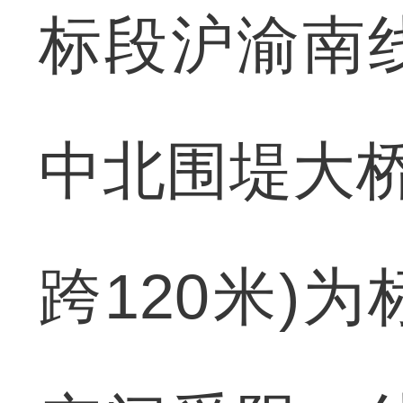
标段沪渝南
中北围堤大桥
跨120米)