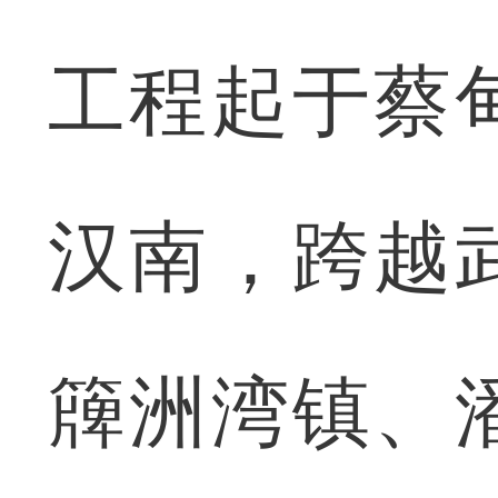
工程起于蔡
汉南，跨越
簰洲湾镇、