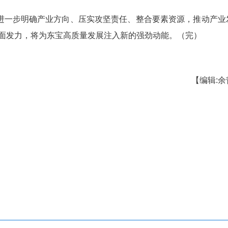
紧盯磷氟新材料产业基地项目，深度对接新能源
材料优势板块。
于东宝非遗食品加工产业园项目，聚焦食品加工、
领域，打造具有地域特色的健康食品集群。
进东方百货商业综合体智联仓配中心建设，以智
推进方案，全程紧盯项目洽谈，签约、落地、投产
见效。
招商模式，进一步明确产业方向、压实攻坚责任、
产业链招商全面发力，将为东宝高质量发展注入新的