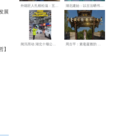
材料、绿色化工产业延链补链
大健康、“圣境山+”文旅、
慧商贸、智能物流提升服务能
各环节，以“招落服”一体化
整合要素资源，推动产业发展
强劲动能。（完）