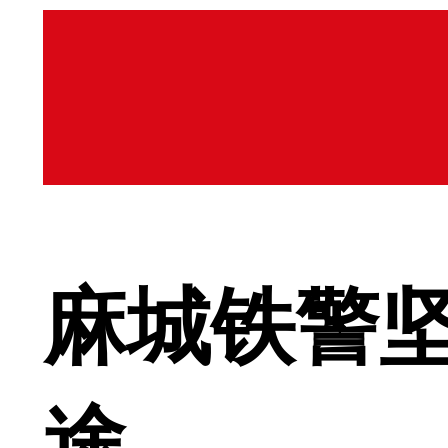
麻城铁警
途