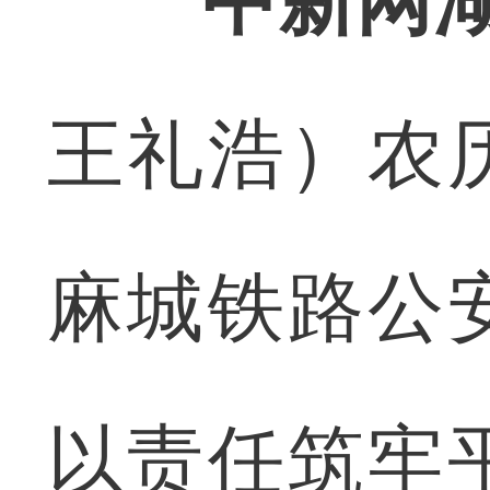
中新网湖
王礼浩）农
麻城铁路公
以责任筑牢