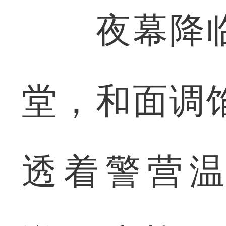
夜幕降临
堂，和面调
透着警营