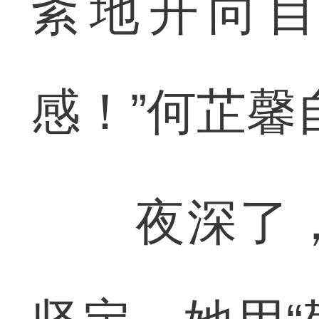
紊地开向
感！”何芷馨
夜深了，