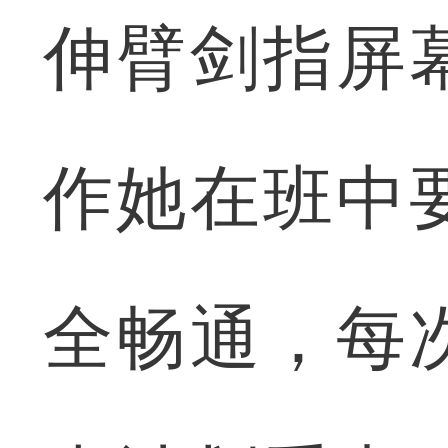
伸臂剑指屏
作她在班中
全畅通，每