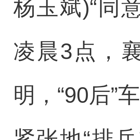
杨玉斌)“同意
凌晨3点，
明，“90后
紧张地“排