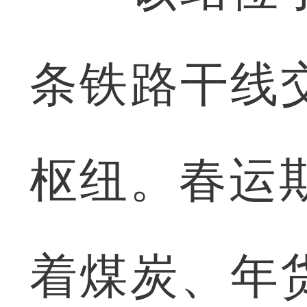
条铁路干线
枢纽。春运
着煤炭、年