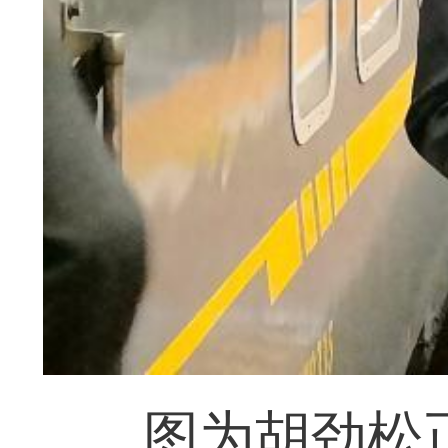
图为胡劲松