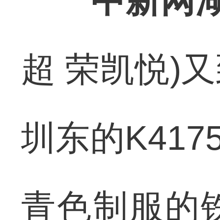
中新网湖
超 荣凯悦)
圳东的K41
青色制服的