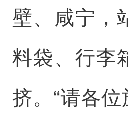
壁、咸宁，
料袋、行李
挤。“请各