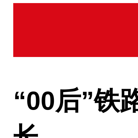
“00后”
长