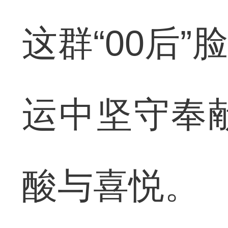
这群“00后
运中坚守奉
酸与喜悦。