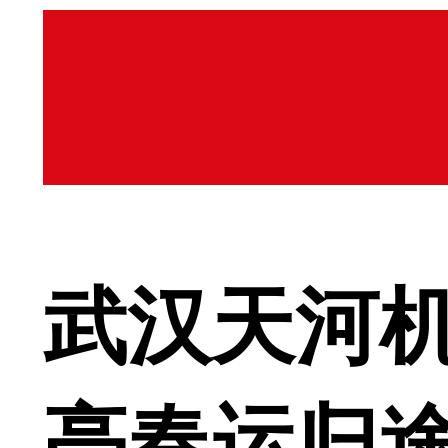
武汉天河
亮春运归