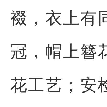
裰，衣上有
冠，帽上簪
花工艺；安