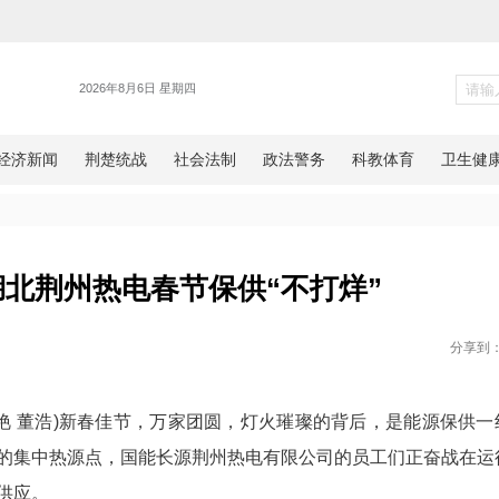
新闻
供热暖 湖北荆州热电春节保供“
网湖北