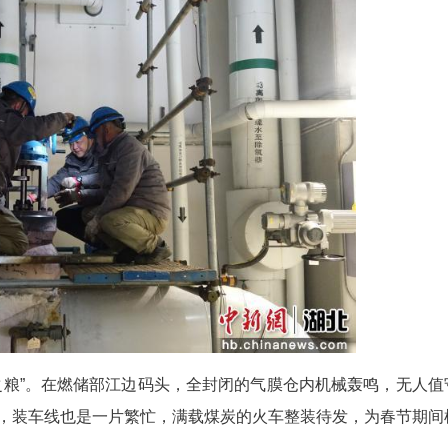
障供热的“中枢神经”，那么设备的稳定运行则是这
一支24小时轮值待命的检修队伍穿梭于锅炉、汽机
牢坚实的设备防线。
运行，我们实行24小时值班制度。”国能长源荆州
炉、汽机、电气、热控等关键设备巡回检查，紧盯温
备，发现问题第一时间抢修，全力保障设备可靠运行