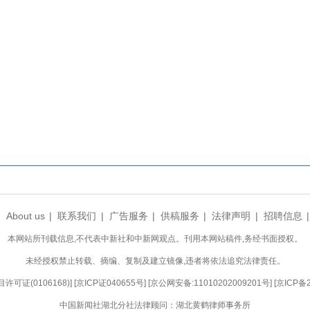
赴做好燃料的接卸与储存工作，密切的关注燃料
0天以上。”国能长源荆州热电有限公司燃料储运部
线”，国能长源荆州热电有限公司依托长达74公里
从运行部的精准调控，到燃料部的充足储备，再到维
同汇聚成守护这座城市烟火气的温暖力量。
部主任方宇表示，为全力保障春节期间能源安全
署、压实责任，提前完成了发电机组及关键设备的全
学优化燃煤采购策略与库存管理，切实保障节日期间
盘和现场巡检频次，精心调整、精益运行，确保机组