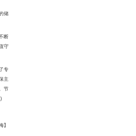
膜仓内机械轰鸣，无人值守的
车整装待发，为春节期间机组