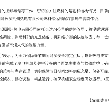
的“口中之粮”。在燃储部江边码头，全封闭的气
煤皮带；仓外，装车线也是一片繁忙，满载煤炭的火