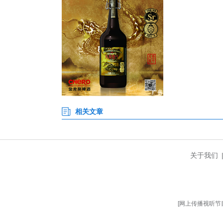
的高负荷运转备足“口粮”。
“我们燃料储运部在节前全力以
备情况，可以满足机组持续运行2
作为连接民生与发展的“温暖防
地输送到千家万户和生产车间。
者“舍小家、为大家”的奉献，共
国能长源荆州热电有限公司运行
项‘春节保供领导小组’周密部
辅设备处于最优工况。同时，科
日期间，我们将进一步加强运行监