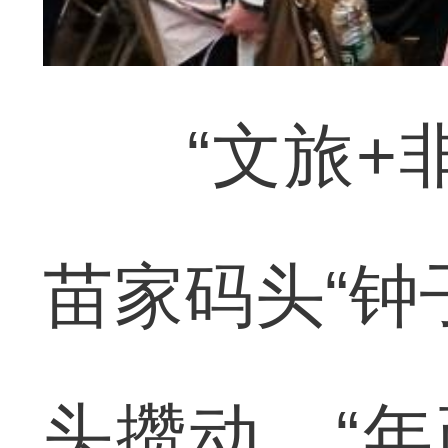
“文旅+非
苗家码头“钟
头攒动，“年