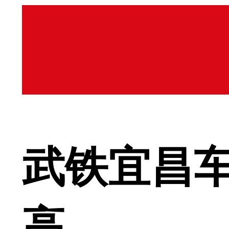
武铁宜昌
高