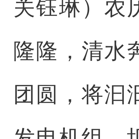
关钰琳）农
隆隆，清水
团圆，将汩
发电机组、