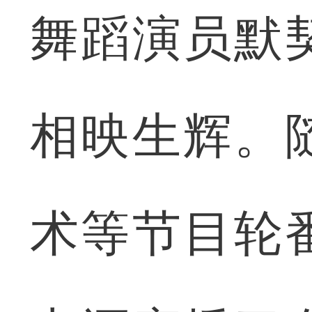
舞蹈演员默
相映生辉。
术等节目轮