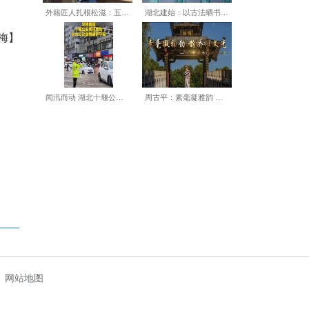
K4275次；2月21日至3
角务工人员便捷返岗。
%。春运后半程，宜昌车务段持
安排党团员突击队、志愿服务
情”“心之履”服务台配齐应急药
【编辑:裴春梅】