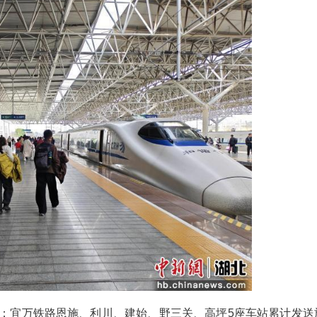
(豆常翠 江仙桃 陈龙)春节假期9天，武铁宜昌车务段
高。