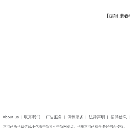
安排，2月20日至3月7日每日加开松滋西至广州白云
76/7次、利川至东莞东K4598次，全力保障珠三
该段已累计发送旅客122.7万人次，同比增长14
部门完善客流预警与信息互通，优化公铁接驳效率，
供预约帮扶、轮椅接送等全程服务，“三峡美”“鄂硒
服务旅客平安顺畅出行。(完)