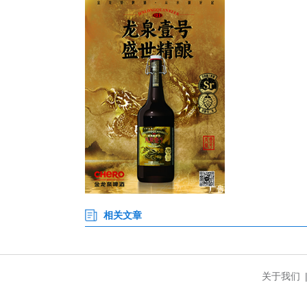
同期的1.2倍。
针对务工返岗需求，该段优化运力
月8日每日加开宜昌东至深圳K43
截至2月23日，春运前22天，
续强化服务保障，联动地方交通
队，为“老幼病残孕”等重点旅客提
品、针线包、老花镜等应急物品，