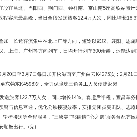
2.7万人次；宜万铁路恩施、利川、建始、野三关
渝蓉沿江高铁武宜段宜昌北、当阳西、荆门西、钟祥
正月初七，迎来返程客流最高峰，当日全段发送旅客12.
返岗客流叠加，长途客流集中在北上广等方向，
，重点加密武汉、上海、广州等方向列车，日均开行