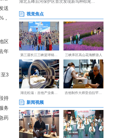
、高坪5座车站累计发送旅客
南、京山南5座高铁站累计发送
4万人次，同比增长18.3%，
短途以武汉、襄阳、恩施地区
列车300余趟，运能达到去年