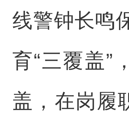
线警钟长鸣
育“三覆盖
盖，在岗履