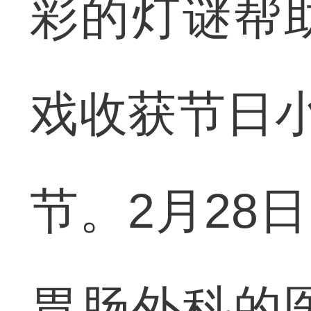
彩的灯谜帮
戏收获节日小
节。2月28
胃肠外科的