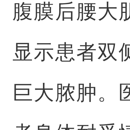
腹膜后腰大
显示患者双
巨大脓肿。