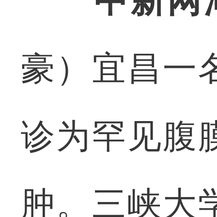
中新网
豪）宜昌一
诊为罕见腹
肿。三峡大