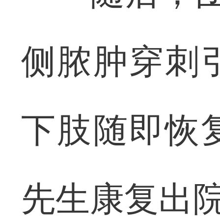
侧脓肿穿刺
下肢随即恢
先生康复出