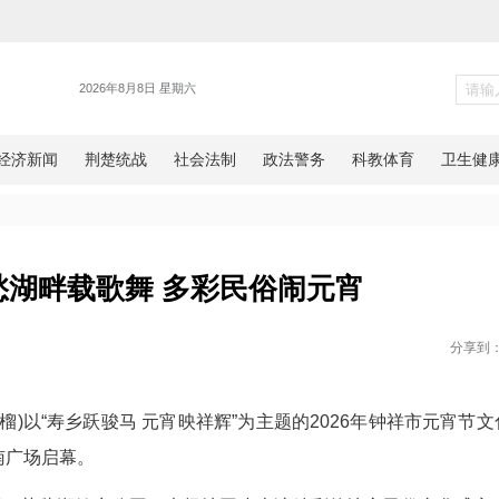
各地
祥：莫愁湖畔载歌舞 多彩民俗
网湖北