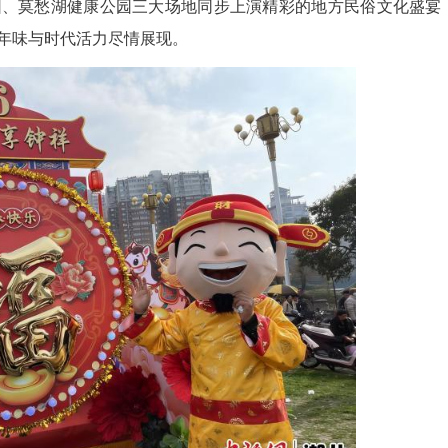
周勇 汪龙 时榴)以“寿乡跃骏马 元宵映祥辉”为主题
祥市体育中心南广场启幕。
石城公园、莫愁湖健康公园三大场地同步上演精
登场，将传统年味与时代活力尽情展现。