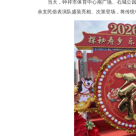
中新网湖北新闻3月3日电
(
民系列活动3日在莫愁湖畔的钟
当天，钟祥市体育中心南广场、
余支民俗表演队盛装亮相、次第