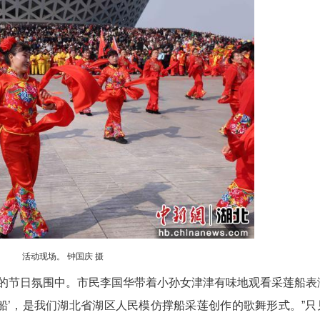
，五颜六色的灯笼高高挂起，谜面纸条随风轻摆，5
吸引众多市民驻足思考。
坐下来”。一位小女孩歪着脑袋认真思考片刻：
手向兑奖处跑去，稚嫩的童声引得周围群众纷纷投来
创书签等精美礼品。