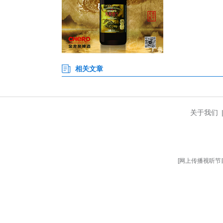
与此同时，莫愁湖健康公园里也
声在莫愁湖畔回荡。还有蚌壳精
掌声与欢笑声交织在一起。无数
欢乐祥和、民俗浓郁的新春画卷
元宵节文化惠民系列活动是展示
耕本土民俗文化底蕴，以常态化文
楚四季村晚”等活动500余场
(完)