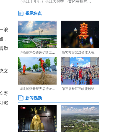
马舞灵动登场，一浪高过一浪
“小海马”，踏着铿锵的鼓点，
看得目不转睛，纷纷踮起脚举