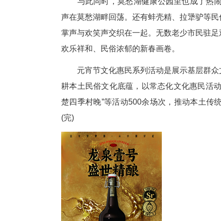
公撑着篙竿牵引彩船跑圆场，采
一双眼睛紧紧盯着表演。