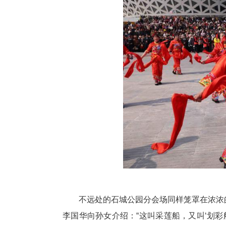
起手机记录精彩瞬间。
在“马跃新春灯谜有奖”活动区
化知识，又融入钟祥长寿元素，
“三横一撇头上戴，寸字老爷
的‘寿’字！”说罢便拉起妈妈的
的市民准备了长寿食品礼包、文