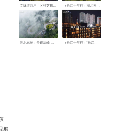
00余条灯谜内容既有传统文
“我知道，我知道，是长寿
赞许的目光。兑奖区为猜中灯谜