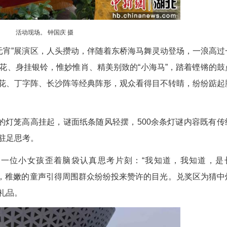
活动现场。 钟国庆 摄
空·童趣闹元宵”展演区，人头攒动，伴随着东桥海
一个个头缀红花、身挂银铃，惟妙惟肖、精美别致的
表演着上场穿花、丁字阵、长沙阵等经典阵形，观众