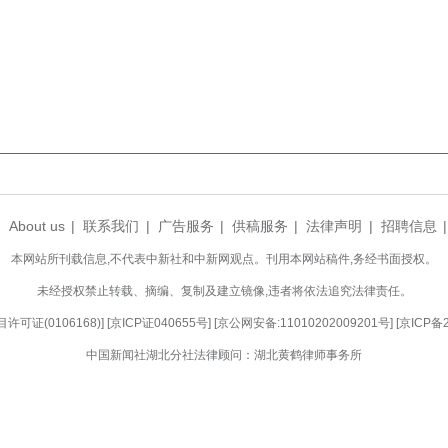
活动现场。 钟国庆 摄
成了热闹的海洋。20余人的打花鼓队伍排成方
、拉犟驴等民俗展演轮番上阵，演员们扮相生动、动
老少市民驻足观赏、拍照留念，浓浓的年味与烟火气
。
基层群众文化成果的广阔舞台。近年来，钟祥市
化惠民活动为抓手，年均举办“荆楚红色文艺轻骑兵”“
次，推动本土传统民俗文化焕发新时代光彩，绘就文