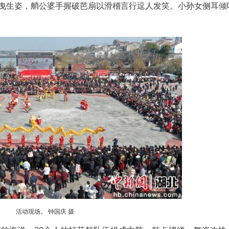
活动现场。 钟国庆 摄
罩在浓浓的节日氛围中。市民李国华带着小孙女
，又叫‘划彩船’，是我们湖北省湖区人民模仿撑船