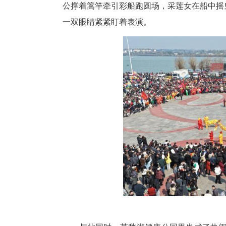
不远处的石城公园分会场同样笼
李国华向孙女介绍：“这叫采莲船