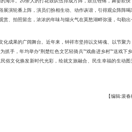
莲女在船中摇曳生姿，艄公婆手握破芭扇以滑稽言行