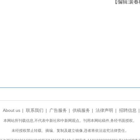
谷的创新、产业融通联动，为企业发展提供全周期、
目落地、资源匹配进行了深度探讨。湖北浩蓝智
，计划在这边购置或租赁独栋厂房，用于建设企业展
门对上话，更感受到了葛店的诚意。
“葛创汇”不仅延续“周周有路演、月月创投汇”的
企业心坎。(完)