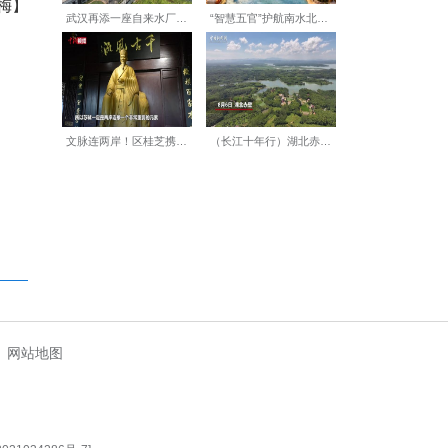
全要素的服务保障。
造总经理魏蓝天表示，葛店的
示中心。通过“葛创汇”平台，
常态，更以“政企对接”形式，
【编辑:裴春梅】