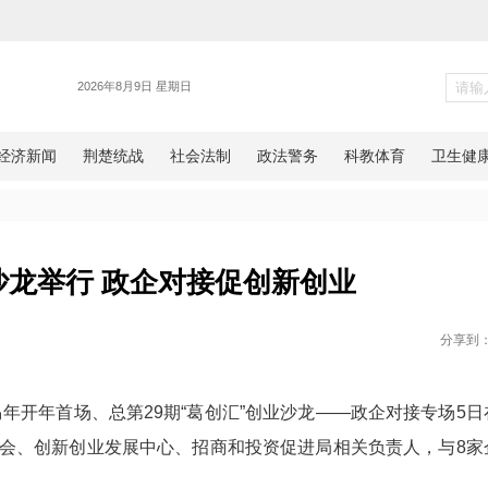
新闻
汇”创业沙龙举行 政企对接促创
网湖北