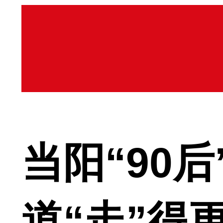
当阳“90
道“走”得