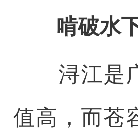
啃破水
浔江是广
值高，而苍