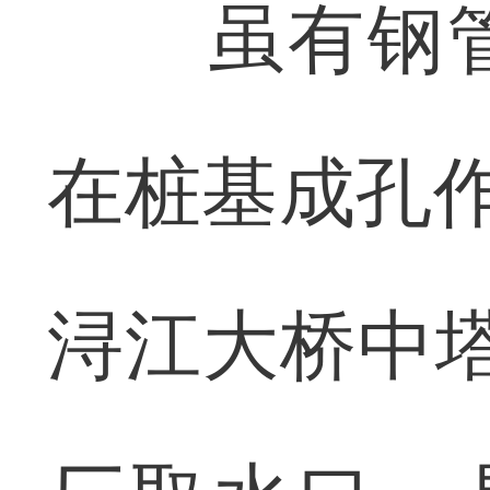
虽有钢管
在桩基成孔作
浔江大桥中