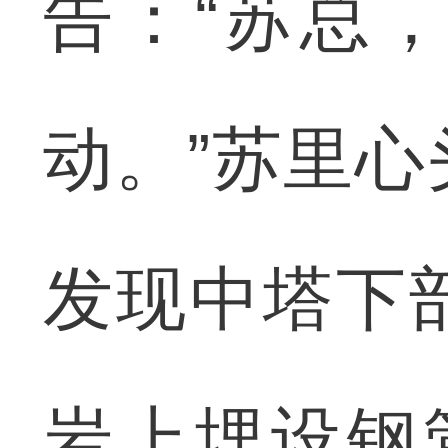
告：“苏总
动。”苏里
发现中塔下
岩上埋设钢