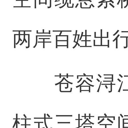
两岸百姓出
苍容浔江
柱式三塔空