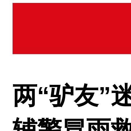
两“驴友”
辅警冒雨