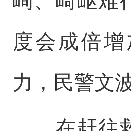
峋、崎岖难
度会成倍增
力，民警文
在赶往救