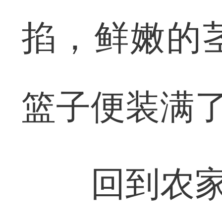
掐，鲜嫩的
篮子便装满
回到农家小