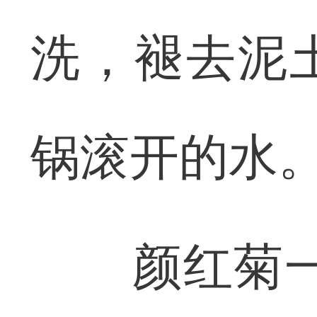
洗，褪去泥
锅滚开的水
颜红菊一边