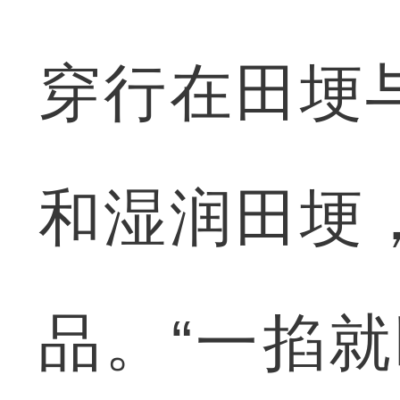
穿行在田埂
和湿润田埂
品。“一掐