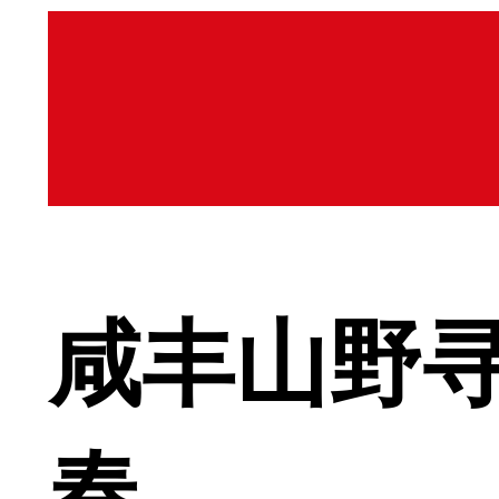
咸丰山野寻
春