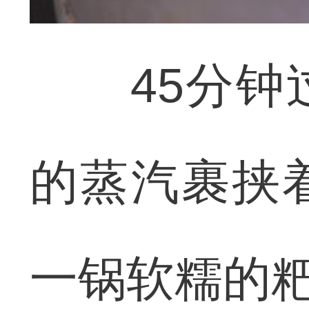
45分钟过
的蒸汽裹挟
一锅软糯的