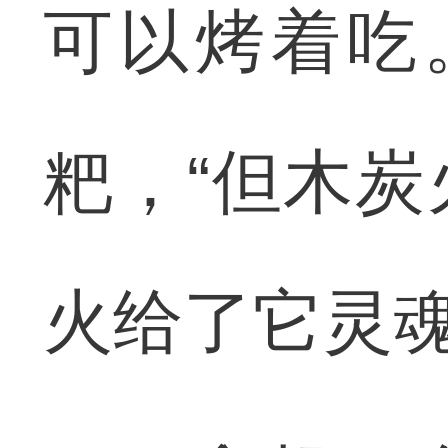
可以烤着吃
粑，“但木
火给了它灵魂