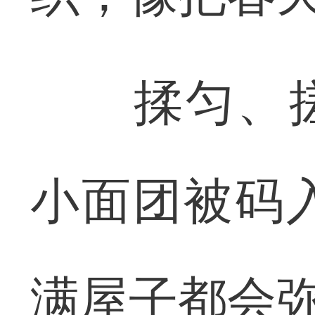
揉匀、搓
小面团被码
满屋子都会