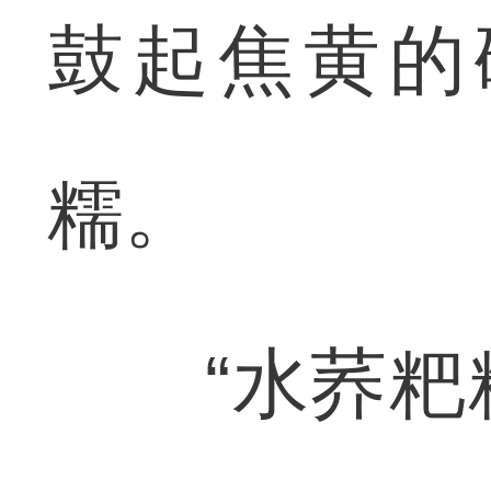
鼓起焦黄的
糯。
“水荞粑粑