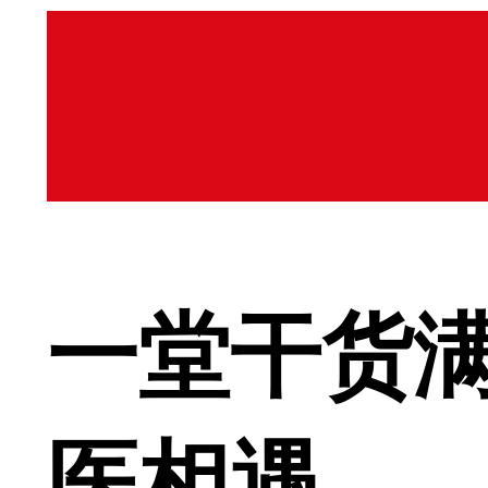
一堂干货
医相遇