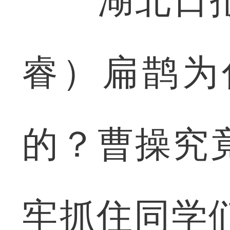
湖北日报
睿）扁鹊为
的？曹操究
牢抓住同学