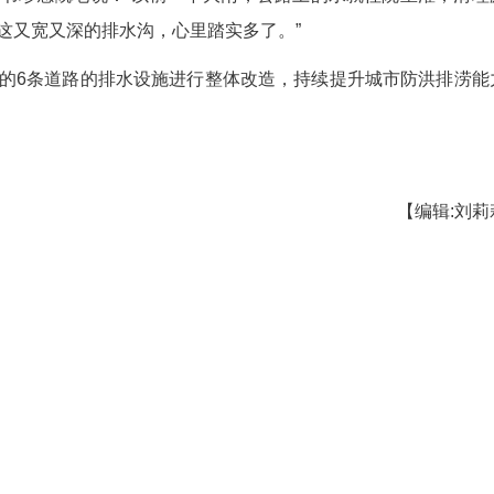
标准设计的，确保极端天气下也能快速排水。”中
，保留原有排洪沟，新建排水箱涵，创新采用分仓、
实行“两班倒”全天候推进，确保工程质量和进度“双达
和满意度也不断提升。刘清富年轻时干过工程，几
水口的建议。“群众提的建议很实在，我们第一时间
说。
，院长刘书珍感慨地说：“以前一下大雨，公路
胆。现在看到这又宽又深的排水沟，心里踏实多了。
涝点涉及的6条道路的排水设施进行整体改造，