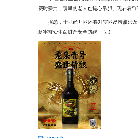
和企业的内涝问题。
“我们是按近50年最大降雨量
者，项目采取“新老结合”方式
备10余台套、作业人员160人，
项目推进过程中，群众的参与感
还主动向施工方提出增设路面排
把好事办好、实事办实。”余骏峰
十堰经开区福利院紧邻施工路段
费时费力，院里的老人也提心吊
据悉，十堰经开区还将对辖区易