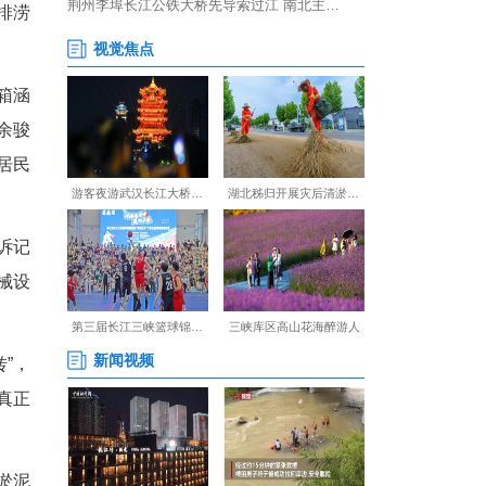
至10月的主汛期，瞬时降雨
，十堰经开区将辖区易涝点排涝
.5米、高2.5米的排水箱涵
开区城投公司工程部副部长余骏
港产业园及316国道沿线居民