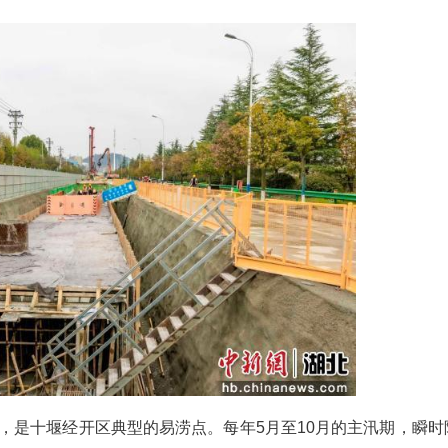
(刘爱理)“你看，这墙上的水印，就是去年夏天洪水留
5岁的村民刘清富指着自家房屋外墙离地约50公分