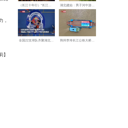
建三局项目负责人郑鑫告诉记
分段平行施工工艺，投入机械设
标”。
乎每天都会到工地“转转”，
联系设计单位优化方案，真正
上的水就往院里灌，清理淤泥
”
持续提升城市防洪排涝能力，