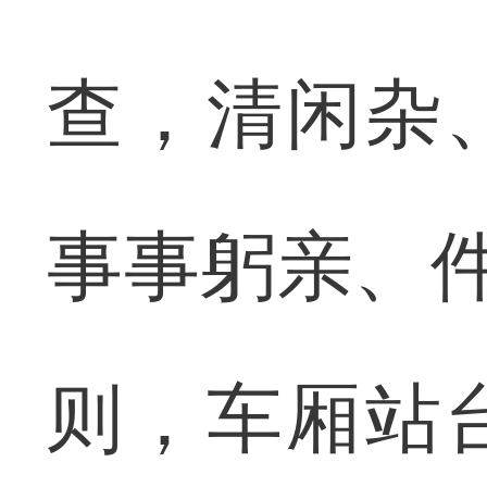
查，清闲杂
事事躬亲、件
则，车厢站