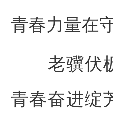
青春力量在
老骥伏枥
青春奋进绽芳