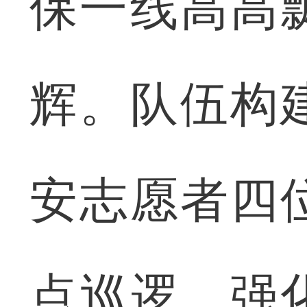
保一线高高
辉。队伍构
安志愿者四
点巡逻、强