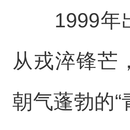
1999年
从戎淬锋芒
朝气蓬勃的“