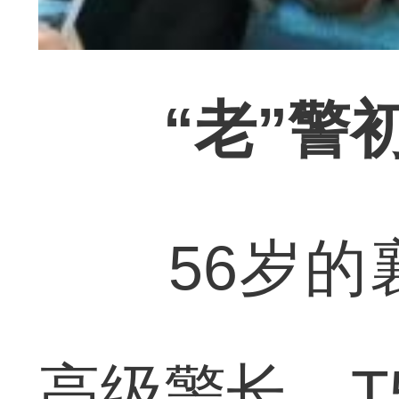
“老”警
56岁的襄
高级警长、T