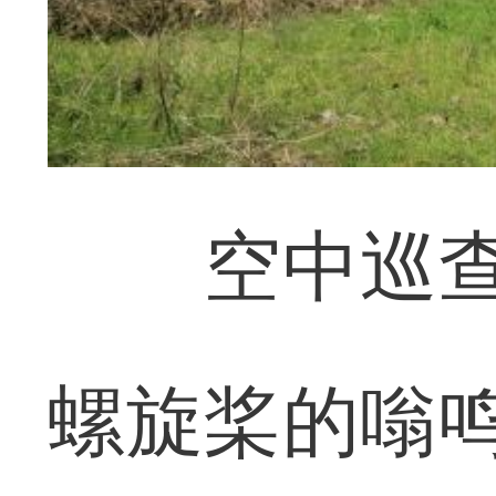
空中巡查全
螺旋桨的嗡鸣