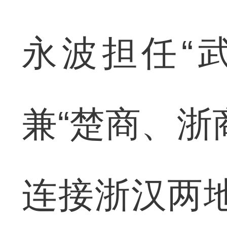
永波担任“
兼“楚商、浙
连接浙汉两