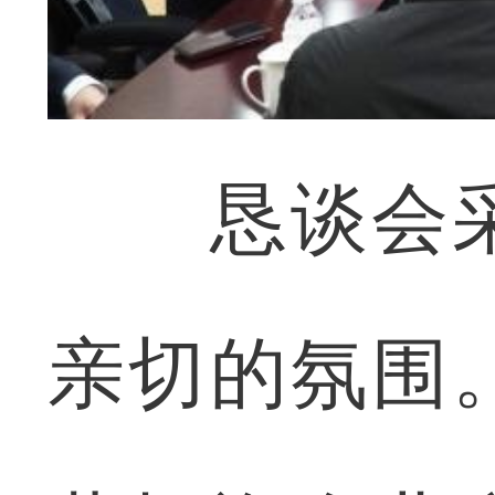
恳谈会采
亲切的氛围