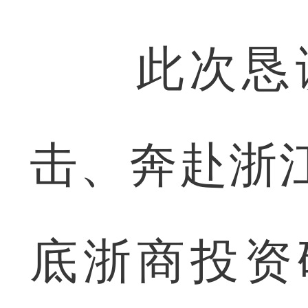
此次恳谈会
击、奔赴浙江
底浙商投资