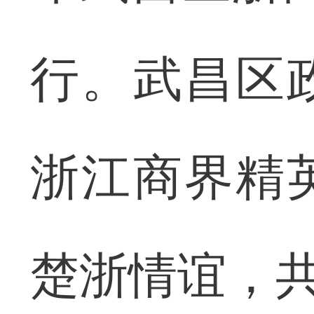
行。武昌区
浙江商界精
楚浙情谊，