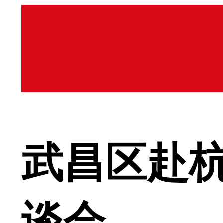
武昌区赴
谈会