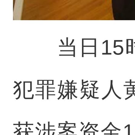
当日15时
犯罪嫌疑人
获涉案资金