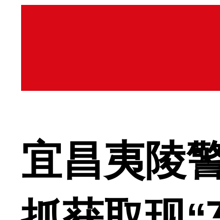
宜昌夷陵警
抓获取现“