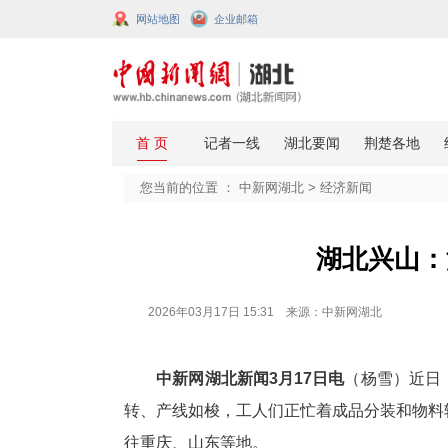
网站地图
企业邮箱
您当前的位置 ：
中新网湖北
>
经济
湖
2026年03月17日 15:31 来源：中新