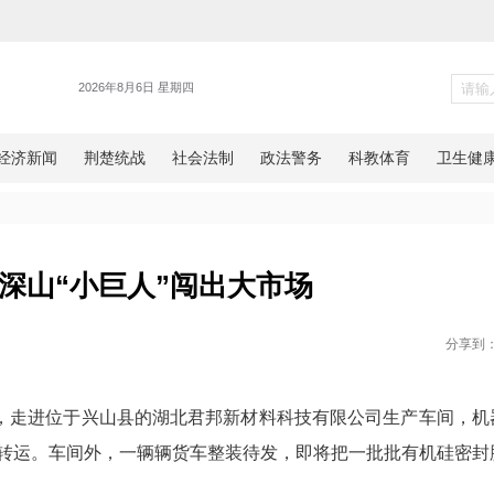
新闻
北兴山：深山“小巨人”闯出大市
网湖北