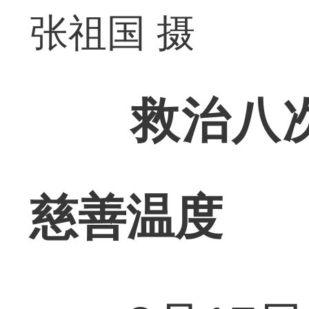
张祖国 摄
救治八
慈善温度