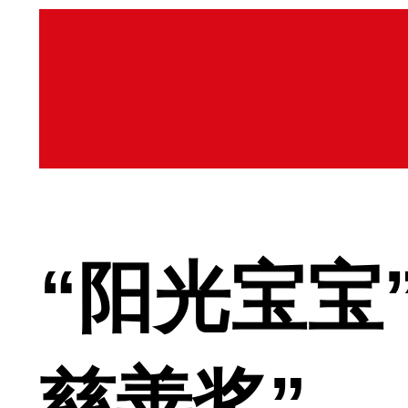
“阳光宝宝
慈善奖”