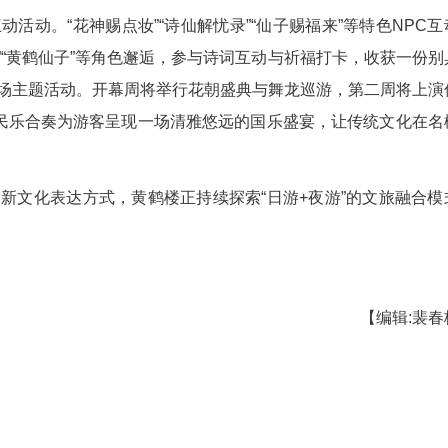
在名楼之上开启。3月13日至31日，“夜上黄鹤
型光影画布，以樱花与诗词为主题打造定制光影秀
造出如梦似幻的夜游氛围。来自北京的游客刘先生在
把历史建筑、光影秀和樱花元素结合在一起的夜游还
氛围。”
浸式互动活动。“花神赐点妆”“诗仙解忧录”“仙
“花神”“李白”“黄鹤仙子”等角色邂逅，参与诗词互
间还将推出多场主题活动。开幕周将举行花朝盛典与
兰竹菊”四君子民乐合奏为游客呈现一场清雅悠远的