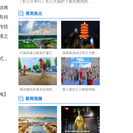
楼”樱花季主题活动将限时上
。漫天樱花在飞檐斗拱之间绽
体验夜游后表示：“以前看过
是第一次见。特别是主楼的樱
子赐福来”等特色NPC互动将
动与祈福打卡，收获一份别具特
舞龙巡游，第二周将上演传统
国乐盛宴，让传统文化在名楼之