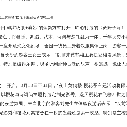
晓芳 通讯员李博)春风拂江城，名楼入画来。随着
浸式文化演艺与夜间光影体验相结合，打造“日游名
氛围中感受千年名楼的独特魅力。
“夜上黄鹤楼”樱花季主题活动限时上演
日，黄鹤楼日间以“场景+演艺”的全新方式打开，
，串联园内核心景点，将器乐、舞蹈、武术、诗词与
座园区化身为一座开放式文化剧场，全园一线员工身
历史画卷。来自长沙的游客王女士表示：“以前来黄
哪里都有惊喜。特别是编钟乐舞，现场听到那种古老