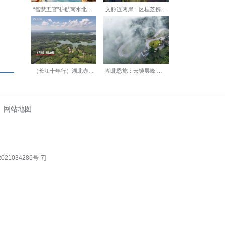
游+夜游”的文旅融合模式，
【编辑:裴春梅】