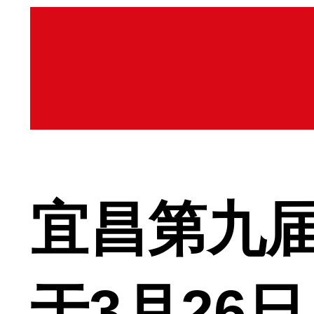
宜昌第九
于3月26