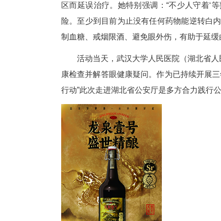
白内障、老花眼、老年黄斑病变
于‘看得见’，而是追求‘看得清、
在此次的科普宣讲中，肖璇教授
眼病的特点和防范措施。针对老
技术的发展和人工晶体的迭代升
晶体，能够实现远、中、近全程
尽管白内障手术已十分成熟，几
区而延误治疗。她特别强调：“
险。至少到目前为止没有任何药
制血糖、戒烟限酒、避免眼外伤