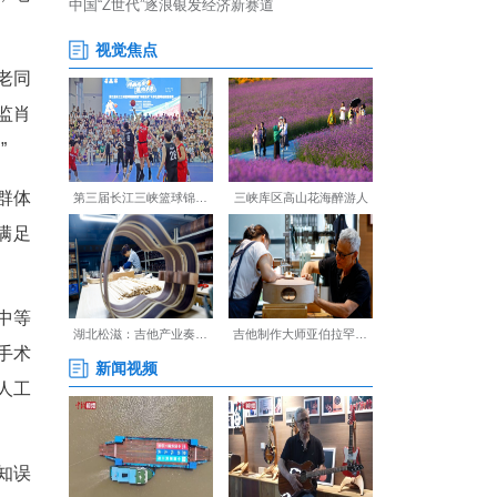
口的24.8%。受此影响，老
台，切实帮助各位老领导老同
动，泰康之家·楚园营销总监肖
理念传递得更广、更远。”
副院长肖璇表示：“老年群体