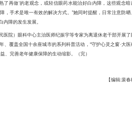
等眼疾高发，同时大家的护眼意识与视觉质量要
看得好’，因此更要重视眼病的预防与日常保健。”
讲解了成年人常见的白内障、糖尿病视网膜病变
年人的高品质视觉需求，肖璇教授重点介绍了白内障
级，从单焦点、双焦点到全视觉三焦点等功能性晶体
视力覆盖，满足阅读、出行、运动等多场景用眼需求
分钟即可完成、切口微小，但肖璇教授在临床中
不少人守着‘等熟了再做’的老观念，或轻信眼药水
物能逆转白内障，手术是唯一有效的解决方式。”她
，有助于延缓白内障的发生发展。