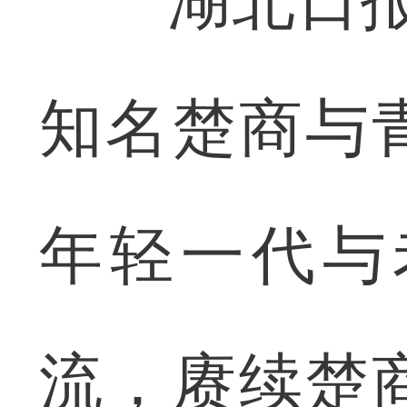
湖北日报讯 
知名楚商与
年轻一代与
流，赓续楚