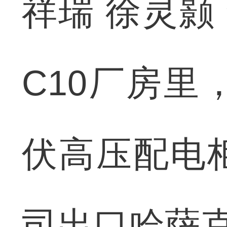
祥瑞 徐灵颢
C10厂房里
伏高压配电
司出口哈萨克