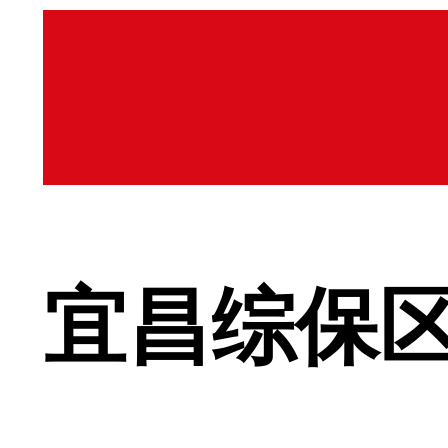
宜昌综保区