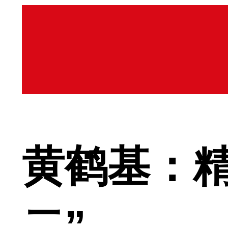
黄鹤基：精
二”