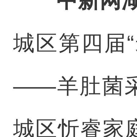
中新网湖
城区第四届
——羊肚菌
城区忻睿家