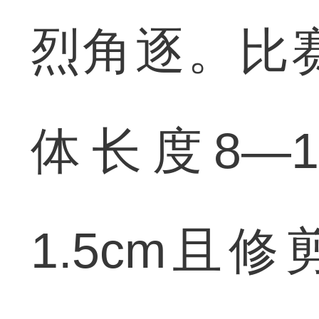
烈角逐。比
体长度8—
1.5cm且