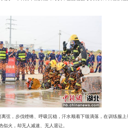
(朱燕林)春风擂战鼓，赛场砺锋芒。3月25日至2
防救援队伍“血性铸魂·砺剑香城”比武竞赛。来自全市
同台竞技，在5大类13个科目中展开巅峰对决，全