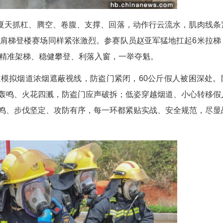
3个，队员夏天抓杠、腾空、卷腹、支撑、回落，
场喝彩；60米肩梯登楼赛场同样紧张激烈。参赛队