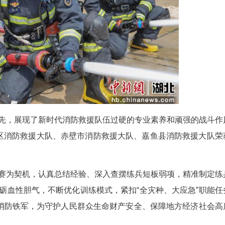
，仅用14秒便精准架梯、稳健攀登、利落入窗，一
场：两道模拟烟道浓烟遮蔽视线，防盗门紧闭，
推进。无齿锯轰鸣、火花四溅，防盗门应声破拆；低
无间。水炮轰鸣、步伐坚定、攻防有序，每一环都紧