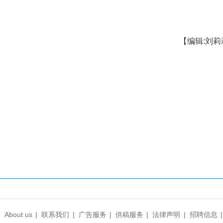
、奋勇争先，展现了新时代消防救援队伍过硬的
技术产业开发区消防救援大队、赤壁市消防救援大队
以此次竞赛为契机，认真总结经验、深入查摆练