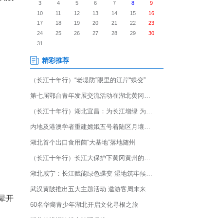
7日，湖北省咸宁市消防救援支队
7个大队、7支乡镇(企业)专
面检验冬训成果，淬炼队伍实战