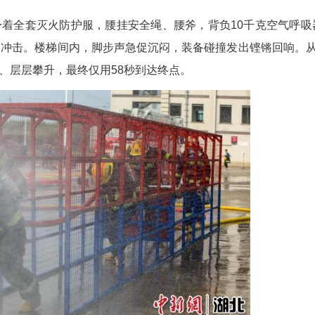
参赛队员如箭离弦，步伐铿锵、呼吸沉稳，汗水顺
如铅、胸腔灼热似火，却无人减速、无人退让。
队员钟山身着全套灭火防护服，腰挂安全绳、腰斧
前15米处发起冲击。楼梯间内，脚步声急促沉闷，
落，步步艰辛、层层攀升，最终仅用58秒到达终点