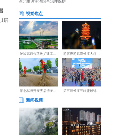
着下颌滴落，在训练服上晕开
，背负10千克空气呼吸器，
装备碰撞发出铿锵回响。从1层
。