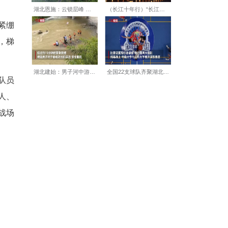
动作行云流水，肌肉线条紧绷
员赵亚军猛地扛起6米拉梯，梯