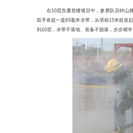
5000米赛道上，发令枪响，
深色痕迹。最后两圈，双腿沉重
在10层负重登楼项目中，参赛
双手各提一盘65毫米水带，从塔
到10层，水带不落地、装备不脱