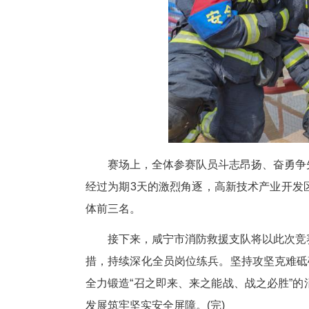
身稳贴肩头，大步流星向前冲刺
纵深灭火救人操现场宛如真实火
佩戴空气呼吸器，在水枪掩护下
多点同步射水，分工明确、配合
攻坚硬实力。