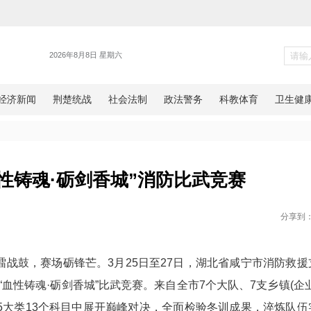
新闻
举办“血性铸魂·砺剑香城”消防
网湖北