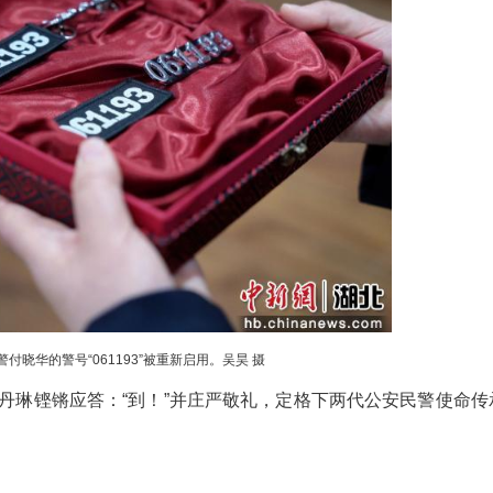
付丹琳从宜都市公安局相关负责人手中接过警号“061193”。吴昊 摄
直不理解父亲为何总是那么忙，为何手机总在深
她才慢慢懂得了父亲，懂得了一位人民警察对职业的
市公安局，成为一名人民警察。“我知道自己选择的
和信念感，并时刻激励和警醒着我为之不懈努力。”
宜都警方进行了警号交接。当阳市公安局党委委
给宜都市公安局党委委员、政工室主任冯艳华，冯艳华再