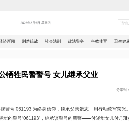
新闻
都重启因公牺牲民警警号 女儿继
网湖北