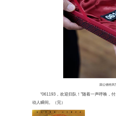
付丹琳坦言，父亲牺牲前，她一
经磨包浆的警裤。父亲离世后，
2025年，付丹琳考入了宜都
有这条路能激发我内心的安全感
在警号重启仪式上，当阳警方与
华生前警号“061193”传递
细心佩戴。