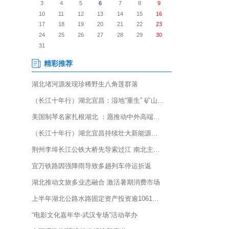
父亲遗志，用行动续写荣光。”近
新警——付晓华女儿付丹琳如此