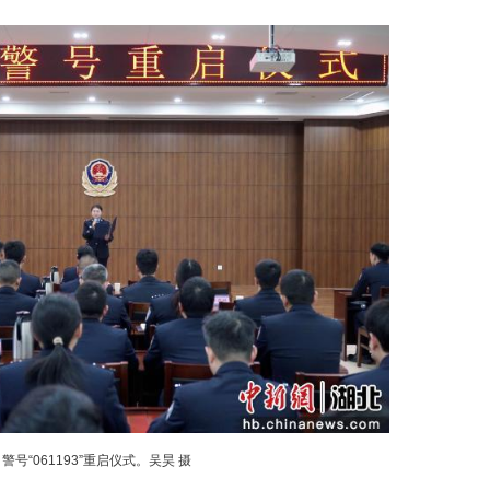
（吴昊）“我将视警号‘061193’为终身信仰，继承
牺牲民警付晓华的警号“061193”，继承该警号的