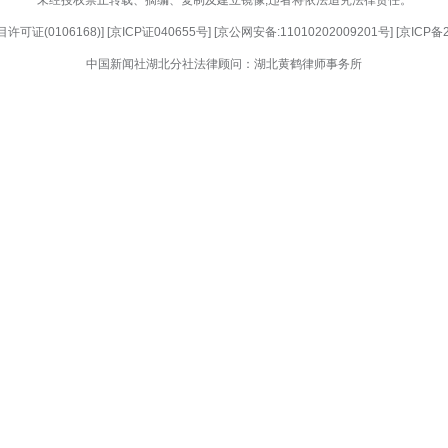
着一声呼唤，付丹琳铿锵应答：“到！”并庄严敬礼，