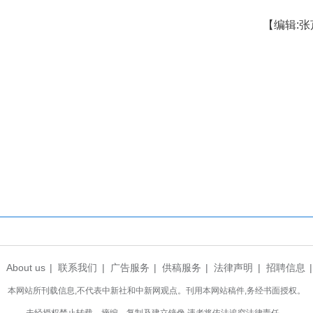
因公牺牲民警付晓华的警号“061193”被重新启用。吴昊 摄