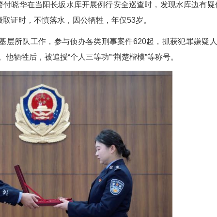
警号“061193”重启仪式。吴昊 摄
当阳市公安局民警付晓华在当阳长坂水库开展例行安
在他用手机拍摄取证时，不慎落水，因公牺牲，年仅5
先后在8个基层所队工作，参与侦办各类刑事案件6
秀社区民警。他牺牲后，被追授“个人三等功”“荆楚