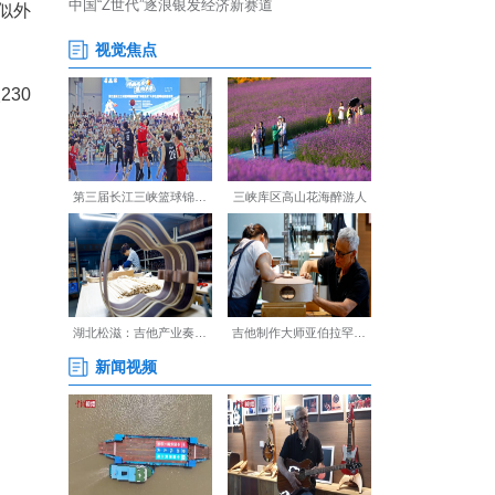
全巡查时，发现水库边有疑似外
3岁。
20起，抓获犯罪嫌疑人230
楷模”等称号。