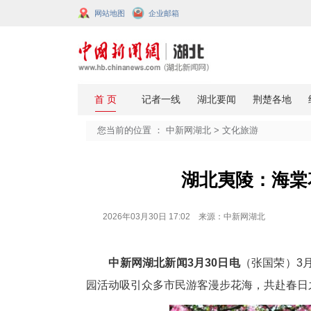
网站地图
企业邮箱
您当前的位置 ：
中新网湖北
>
文化
湖北夷陵
2026年03月30日 17:02 来源：中新