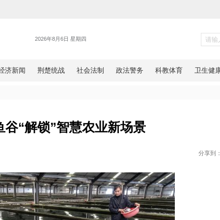
湖北
清江鲟鱼谷“解锁”智慧农业新
网湖北