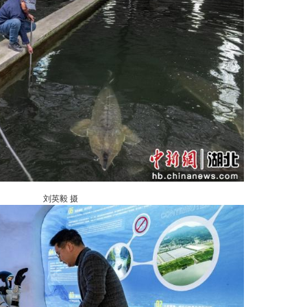
刘英毅 摄