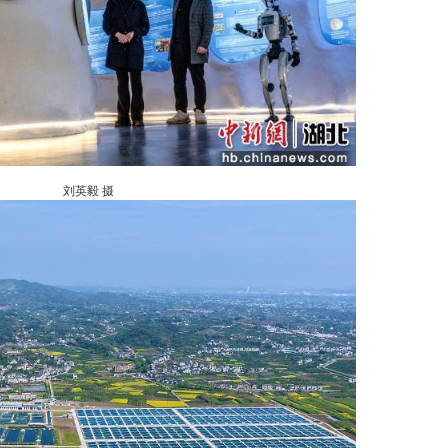
刘英毅 摄