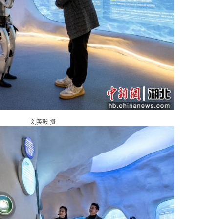
刘英毅 摄