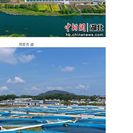
刘英毅 摄