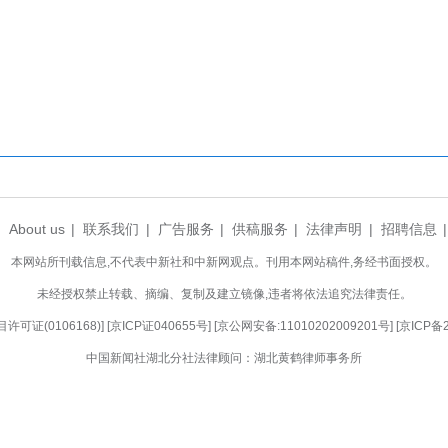
周星亮 摄
种渔业有限公司园区，自动化养殖池内鲟鱼翻腾
，清江鲟鱼谷以“产能扩张+加工升级”双轨发力，