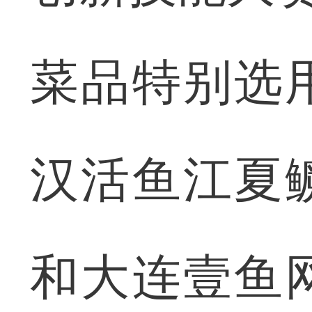
菜品特别选
汉活鱼江夏
和大连壹鱼